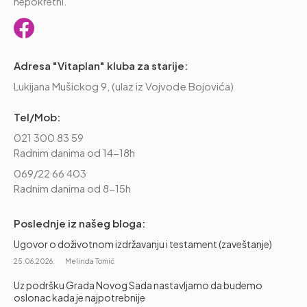
nepokretni.
Adresa "Vitaplan" kluba za starije:
Lukijana Mušickog 9, (ulaz iz Vojvode Bojovića)
Tel/Mob:
021 300 83 59
Radnim danima od 14-18h
069/22 66 403
Radnim danima od 8-15h
Poslednje iz našeg bloga:
Ugovor o doživotnom izdržavanju i testament (zaveštanje)
25.06.2026.
Melinda Tomić
Uz podršku Grada Novog Sada nastavljamo da budemo
oslonac kada je najpotrebnije