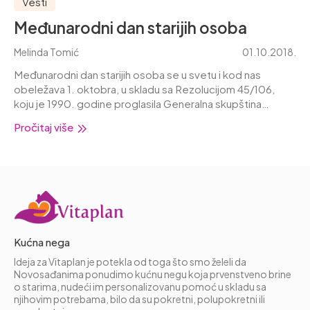
Vesti
Međunarodni dan starijih osoba
Melinda Tomić
01.10.2018.
Međunarodni dan starijih osoba se u svetu i kod nas
obeležava 1. oktobra, u skladu sa Rezolucijom 45/106,
koju je 1990. godine proglasila Generalna skupština
Ujedinjenih nacija. Cilj Međunarodnog dana starijih osoba
Pročitaj više
je da se naglasi važnost prilagođavanja životnog
okruženja…
Kućna nega
Ideja za Vitaplan je potekla od toga što smo želeli da
Novosađanima ponudimo kućnu negu koja prvenstveno brine
o starima, nudeći im personalizovanu pomoć u skladu sa
njihovim potrebama, bilo da su pokretni, polupokretni ili